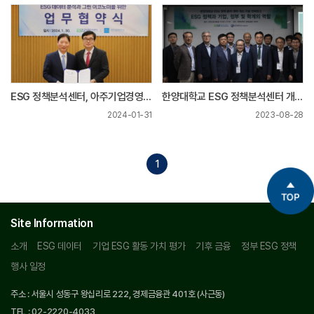
ESG 정책분석센터, 아주기업경영연
한양대학교 ESG 정책분석센터 개소
구소와 업무협약(MOU) 체결
기념 컨퍼런스
2024-01-31
2023-08-28
1
Site Information
소개
ESG 데이터
기업 ESG 활동 가치 평가
기후 금융
정부 ESG 정책
행사 일정
주소 : 서울시 성동구 왕십리로 222, 경제금융관 401호 (사근동)
TEL : 02-2220-4033